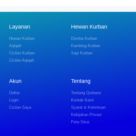
Layanan
Hewan Kurban
Hewan Kurban
Domba Kurban
Aqiqah
Kambing Kurban
Cicilan Kurban
Sapi Kurban
Cicilan Aqiqah
Akun
Tentang
Daftar
Tentang Qurbano
Login
Kontak Kami
Cicilan Saya
Syarat & Ketentuan
Kebijakan Privasi
Peta Situs