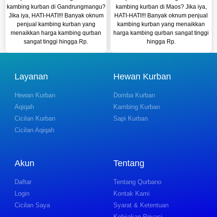
kambing kurban di Gandrungmangu?
kambing kurban di Maos? Jika iya,
Jika iya, HATI-HATI!!! Banyak oknum
HATI-HATI!!! Banyak oknum penjual
penjual kambing kurban yang
kambing kurban yang menaikkan
menaikkan harga kambing qurban
harga kambing qurban sangat tinggi
sangat tinggi hingga Rp.
hingga Rp.
Layanan
Hewan Kurban
Hewan Kurban
Domba Kurban
Aqiqah
Kambing Kurban
Cicilan Kurban
Sapi Kurban
Cicilan Aqiqah
Akun
Tentang
Daftar
Tentang Qurbano
Login
Kontak Kami
Cicilan Saya
Syarat & Ketentuan
Kebijakan Privasi