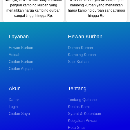
penjual kambing kurban yang
kambing kurban yang menaikkan
menaikkan harga kambing qurban
harga kambing qurban sangat tinggi
sangat tinggi hingga Rp.
hingga Rp.
Layanan
Hewan Kurban
Hewan Kurban
Domba Kurban
Aqiqah
Kambing Kurban
Cicilan Kurban
Sapi Kurban
Cicilan Aqiqah
Akun
Tentang
Daftar
Tentang Qurbano
Login
Kontak Kami
Cicilan Saya
Syarat & Ketentuan
Kebijakan Privasi
Peta Situs