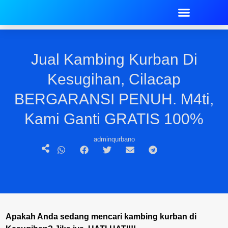
Jual Kambing Kurban Di
Kesugihan, Cilacap
BERGARANSI PENUH. M4ti,
Kami Ganti GRATIS 100%
adminqurbano
Apakah Anda sedang mencari kambing kurban di