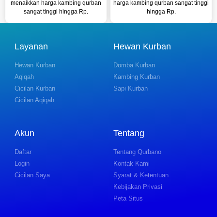
menaikkan harga kambing qurban
harga kambing qurban sangat tinggi
sangat tinggi hingga Rp.
hingga Rp.
Layanan
Hewan Kurban
Hewan Kurban
Domba Kurban
Aqiqah
Kambing Kurban
Cicilan Kurban
Sapi Kurban
Cicilan Aqiqah
Akun
Tentang
Daftar
Tentang Qurbano
Login
Kontak Kami
Cicilan Saya
Syarat & Ketentuan
Kebijakan Privasi
Peta Situs