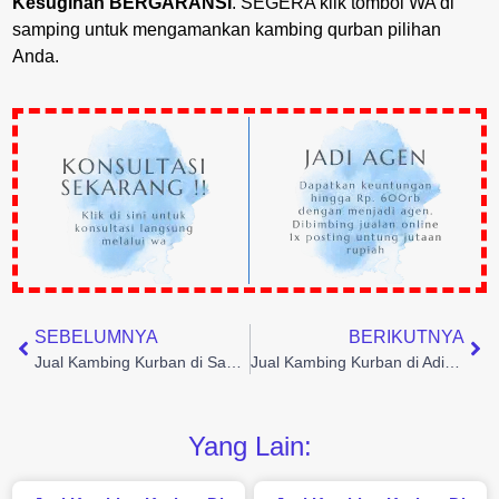
Kesugihan BERGARANSI
. SEGERA klik tombol WA di
samping untuk mengamankan kambing qurban pilihan
Anda.
SEBELUMNYA
BERIKUTNYA
Jual Kambing Kurban di Sampang, Cilacap BERGARANSI PENUH. M4ti, kami ganti GRATIS 100%
Jual Kambing Kurban di Adipala, Cilacap BERGARANSI PENUH. M4ti, kami ganti GRATIS 100%
Yang Lain: