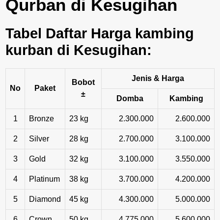
Qurban di Kesugihan
Tabel Daftar Harga kambing
kurban di Kesugihan:
Jenis & Harga
Bobot
No
Paket
±
Domba
Kambing
1
Bronze
23 kg
2.300.000
2.600.000
2
Silver
28 kg
2.700.000
3.100.000
3
Gold
32 kg
3.100.000
3.550.000
4
Platinum
38 kg
3.700.000
4.200.000
5
Diamond
45 kg
4.300.000
5.000.000
6
Crown
50 kg
4.775.000
5.600.000