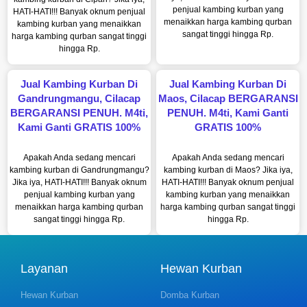
penjual kambing kurban yang
HATI-HATI!!! Banyak oknum penjual
menaikkan harga kambing qurban
kambing kurban yang menaikkan
sangat tinggi hingga Rp.
harga kambing qurban sangat tinggi
hingga Rp.
Jual Kambing Kurban Di
Jual Kambing Kurban Di
Gandrungmangu, Cilacap
Maos, Cilacap BERGARANSI
BERGARANSI PENUH. M4ti,
PENUH. M4ti, Kami Ganti
Kami Ganti GRATIS 100%
GRATIS 100%
Apakah Anda sedang mencari
Apakah Anda sedang mencari
kambing kurban di Gandrungmangu?
kambing kurban di Maos? Jika iya,
Jika iya, HATI-HATI!!! Banyak oknum
HATI-HATI!!! Banyak oknum penjual
penjual kambing kurban yang
kambing kurban yang menaikkan
menaikkan harga kambing qurban
harga kambing qurban sangat tinggi
sangat tinggi hingga Rp.
hingga Rp.
Layanan
Hewan Kurban
Hewan Kurban
Domba Kurban