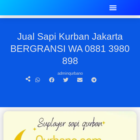
Jual Sapi Kurban Jakarta
BERGRANSI WA 0881 3980
898
adminqurbano