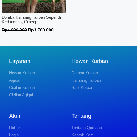
Domba Kambing Kurban Super di
Kedungreja, Cilacap
Rp
4.000.000
Rp
3.700.000
Layanan
Hewan Kurban
Hewan Kurban
Domba Kurban
Aqiqah
Kambing Kurban
Cicilan Kurban
Sapi Kurban
Cicilan Aqiqah
Akun
Tentang
Daftar
Tentang Qurbano
Login
Kontak Kami