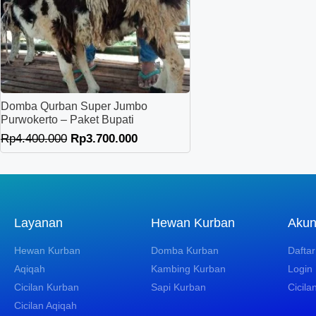
Domba Qurban Super Jumbo
Purwokerto – Paket Bupati
Rp
4.400.000
Rp
3.700.000
Layanan
Hewan Kurban
Aku
Hewan Kurban
Domba Kurban
Daftar
Aqiqah
Kambing Kurban
Login
Cicilan Kurban
Sapi Kurban
Cicila
Cicilan Aqiqah