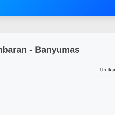
s
baran - Banyumas