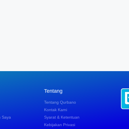
n
Tentang
Tentang Qurbano
Kontak Kami
n Saya
Syarat & Ketentuan
Kebijakan Privasi