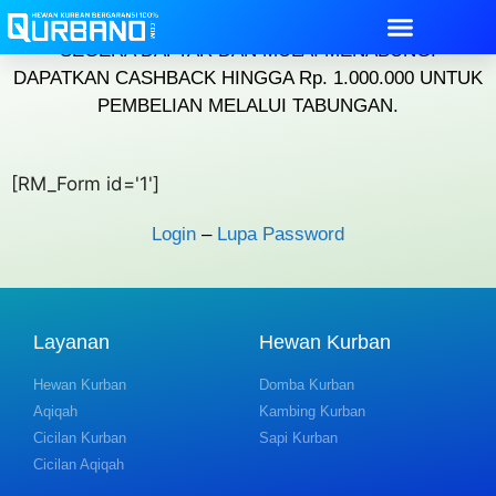
SEGERA DAFTAR DAN MULAI MENABUNG.
DAPATKAN CASHBACK HINGGA Rp. 1.000.000 UNTUK
PEMBELIAN MELALUI TABUNGAN.
[RM_Form id='1']
Login
–
Lupa Password
Layanan
Hewan Kurban
Hewan Kurban
Domba Kurban
Aqiqah
Kambing Kurban
Cicilan Kurban
Sapi Kurban
Cicilan Aqiqah