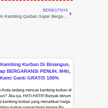
BERIKUTNYA
Showroom Kambing Qurban Super Bergaransi – Purwokerto 0881 3980 898
 Kambing Kurban Di Binangun,
cap BERGARANSI PENUH. M4ti,
Kami Ganti GRATIS 100%
 Anda sedang mencari kambing kurban di
un? Jika iya, HATI-HATI!!! Banyak oknum
al kambing kurban yang menaikkan harga
bing qurban sangat tinggi hingga Rp.