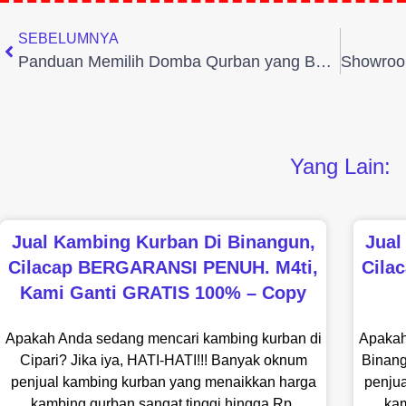
SEBELUMNYA
Panduan Memilih Domba Qurban yang Berkualitas
Yang Lain:
Jual Kambing Kurban Di Binangun,
Jual
Cilacap BERGARANSI PENUH. M4ti,
Cila
Kami Ganti GRATIS 100% – Copy
Apakah Anda sedang mencari kambing kurban di
Apakah
Cipari? Jika iya, HATI-HATI!!! Banyak oknum
Binang
penjual kambing kurban yang menaikkan harga
penju
kambing qurban sangat tinggi hingga Rp.
kam