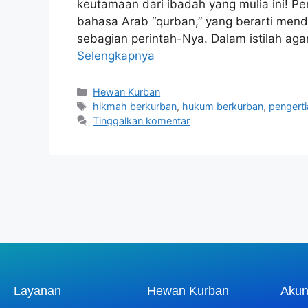
keutamaan dari ibadah yang mulia ini! Pe
bahasa Arab “qurban,” yang berarti mend
sebagian perintah-Nya. Dalam istilah ag
Selengkapnya
Hewan Kurban
hikmah berkurban
,
hukum berkurban
,
pengert
Tinggalkan komentar
Layanan
Hewan Kurban
Aku