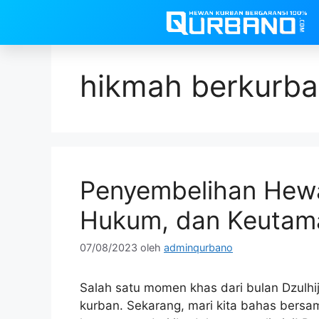
hikmah berkurb
Penyembelihan Hewa
Hukum, dan Keutam
07/08/2023
oleh
adminqurbano
Salah satu momen khas dari bulan Dzulhi
kurban. Sekarang, mari kita bahas bers