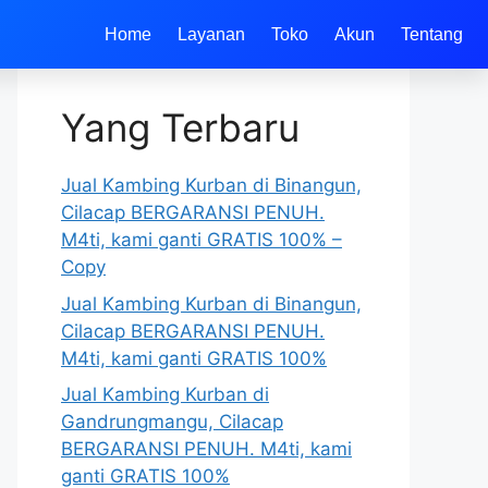
Home
Layanan
Toko
Akun
Tentang
Yang Terbaru
Jual Kambing Kurban di Binangun,
Cilacap BERGARANSI PENUH.
M4ti, kami ganti GRATIS 100% –
Copy
Jual Kambing Kurban di Binangun,
Cilacap BERGARANSI PENUH.
M4ti, kami ganti GRATIS 100%
Jual Kambing Kurban di
Gandrungmangu, Cilacap
BERGARANSI PENUH. M4ti, kami
ganti GRATIS 100%