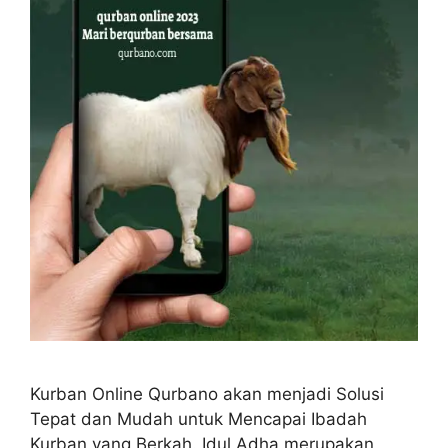
Kurban Online Qurbano akan menjadi Solusi
Tepat dan Mudah untuk Mencapai Ibadah
Kurban yang Berkah. Idul Adha merupakan